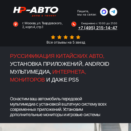
, МОНИТОРОВ
И ДАЖЕ PS5
Пишите,
мы на связи:
г. Москва, ул. Твардовского,
Ежедневно с 10:00 до 21:00
Наши
2, корп.4, стр.1
Услуги
Гарантия
+7 (495) 215-14-47
работы
Все отзывы на 5 звезд
РУССИФИКАЦИЯ КИТАЙСКИХ АВТО,
УСТАНОВКА ПРИЛОЖЕНИЙ, ANDROID
МУЛЬТИМЕДИА,
ИНТЕРНЕТА,
МОНИТОРОВ
И ДАЖЕ PS5
Оснастим ваш автомобиль передовой
мультимедиа с установкой в штатную систему всех
современных приложений. Установим
дополнительные мониторы и игровые системы