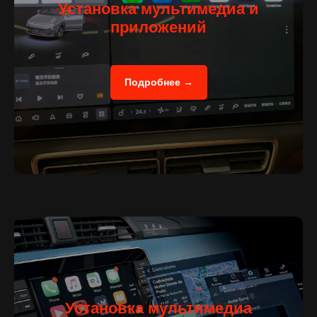
Установка мультимедиа и
приложений
Подробнее →
NR-AUTO
Рамиль Набиуллин -
основатель
студии дооснащения и тюнинга NR-
AUTO
Установка мультимедиа