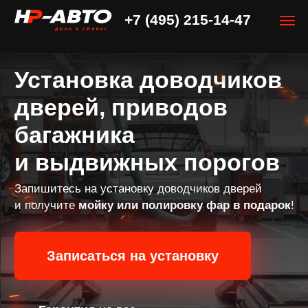
+7 (495) 215-14-47
+7 (495) 215-14-47
Установка доводчиков
дверей, приводов
багажника
и выдвижных порогов
Запишитесь на установку доводчиков дверей
и получите
мойку или полировку фар в подарок
!
Записаться на установку
Гарантия
на все
работы
до 12 месяцев
Комплектующие для
вашего авто в наличии!
Сертифици-
рованный
премиум автоцентр