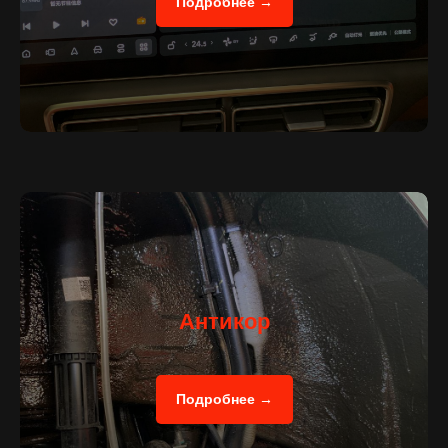
Подробнее →
Сергей
Лосев
Дмитрий
Пахолик
Специалист установочного центра
Руководитель установочным центр
Антикор
Подробнее →