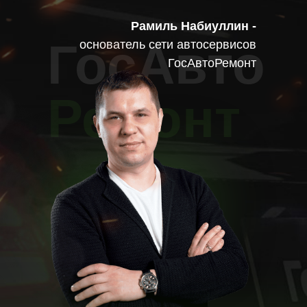
Рамиль Набиуллин -
ГосАвто
основатель сети автосервисов
ГосАвтоРемонт
Ремонт